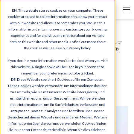
EN: This website stores cookies on your computer. These
cookies are used to collect information about how you interact
with our website and allow us to remember you. We use this
exnaton BLOG
information in order to improve and customize your browsing
experience and for analytics and metrics about our visitors
both on this website and other media. To find out more about
Discover how the energy world is changing: product
updates, market insights, the future of the energy
the cookies we use, see our Privacy Policy.
transition — and all the latest from exnaton.
If you decline, your information won’t be tracked when you visit
this website. A single cookie will be used in your browser to
remember your preference not to be tracked.
DE: Diese Website speichert Cookies auf Ihrem Computer.
Energy Knowledge
AI
Energy Sharing
Partnerships
Energy
Diese Cookies werden verwendet, um Informationen darüber
zu sammeln, wie Sie mit unserer Website interagieren, und
Dynamic tariffs
HEMS
News
Events
Product updates
ermöglichen es uns, uns an Sie zu erinnern. Wir verwenden
diese Informationen, um Ihr Surferlebnis zu verbessern und
anzupassen, sowie für Analysen und Metriken über unsere
Besucher auf dieser Website und in anderen Medien. Weitere
Informationen über die von uns verwendeten Cookies finden
Sie in unserer Datenschutzrichtlinie. Wenn Sie dies ablehnen,