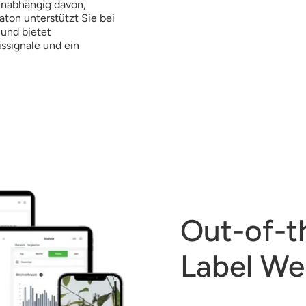
 unabhängig davon,
on unterstützt Sie bei
 und bietet
ssignale und ein
Out-of-t
Label W