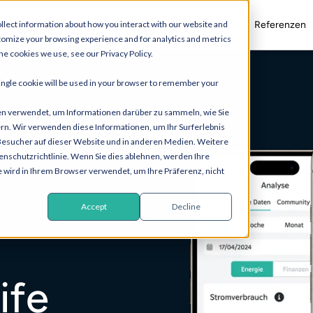
Lösungen
Ressourcen
Referenzen
llect information about how you interact with our website and
tomize your browsing experience and for analytics and metrics
he cookies we use, see our Privacy Policy.
 single cookie will be used in your browser to remember your
en verwendet, um Informationen darüber zu sammeln, wie Sie
ern. Wir verwenden diese Informationen, um Ihr Surferlebnis
Besucher auf dieser Website und in anderen Medien. Weitere
enschutzrichtlinie. Wenn Sie dies ablehnen, werden Ihre
e wird in Ihrem Browser verwendet, um Ihre Präferenz, nicht
Accept
Decline
ife