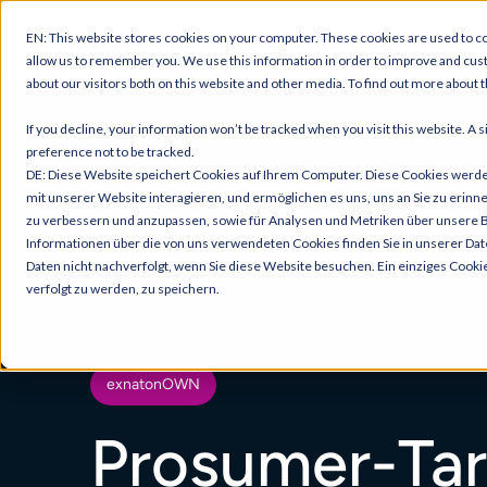
EN: This website stores cookies on your computer. These cookies are used to co
allow us to remember you. We use this information in order to improve and cus
about our visitors both on this website and other media. To find out more about t
If you decline, your information won’t be tracked when you visit this website. A
preference not to be tracked.
DE: Diese Website speichert Cookies auf Ihrem Computer. Diese Cookies werd
mit unserer Website interagieren, und ermöglichen es uns, uns an Sie zu erinn
zu verbessern und anzupassen, sowie für Analysen und Metriken über unsere 
Informationen über die von uns verwendeten Cookies finden Sie in unserer Dat
Daten nicht nachverfolgt, wenn Sie diese Website besuchen. Ein einziges Cooki
verfolgt zu werden, zu speichern.
exnatonOWN
Prosumer-Tar