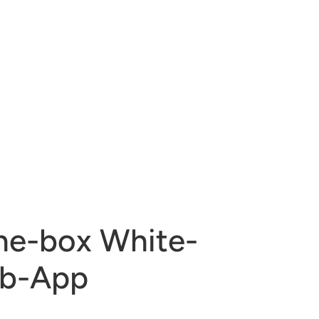
he-box White-
eb-App